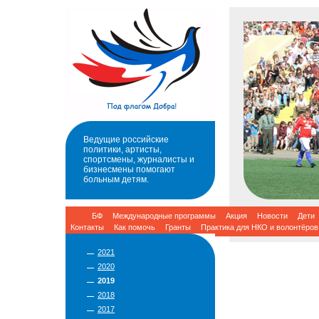
Ведущие российские
политики, артисты,
спортсмены, журналисты и
бизнесмены помогают
больным детям.
БФ
Международные программы
Акция
Новости
Дети
Контакты
Как помочь
Гранты
Практика для НКО и волонтёров
2021
2020
2019
2018
2017