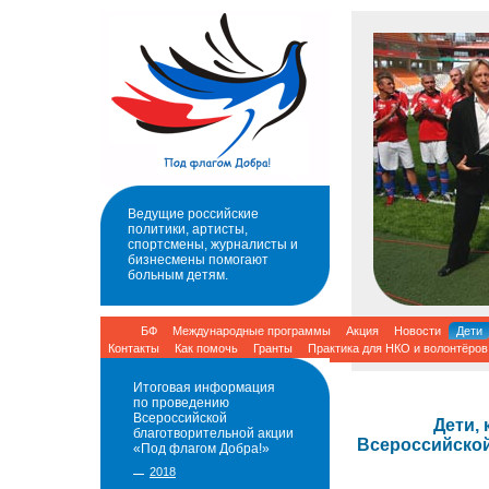
Ведущие российские
политики, артисты,
спортсмены, журналисты и
бизнесмены помогают
больным детям.
БФ
Международные программы
Акция
Новости
Дети
Контакты
Как помочь
Гранты
Практика для НКО и волонтёров
Итоговая информация
по проведению
Всероссийской
Дети,
благотворительной акции
Всероссийской
«Под флагом Добра!»
2018