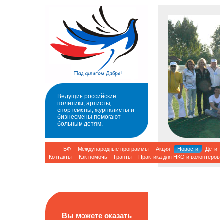
Ведущие российские
политики, артисты,
спортсмены, журналисты и
бизнесмены помогают
больным детям.
БФ
Международные программы
Акция
Новости
Дети
Контакты
Как помочь
Гранты
Практика для НКО и волонтёров
Вы можете оказать