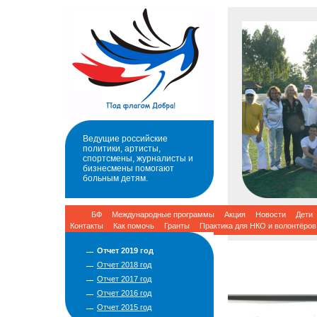
Ведущие российские
политики, артисты,
спортсмены, журналисты и
бизнесмены помогают
больным детям.
БФ
Международные программы
Акция
Новости
Дети
Контакты
Как помочь
Гранты
Практика для НКО и волонтёров
Отчет 2019 год
Отчет 2018 год
Отчет 2017 год
Отчет 2016 год
Отчет 2015 год