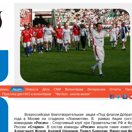
раммы
Акция
Новости
Дети
СМИ
Волонтёрам
Интересное
Отчеты
Пис
Практика для НКО и волонтёров
"Футбол - школа жизни"
Всероссийская благотворительная акция «Под флагом Добра!
года в Москве на стадионе «Локомотив». В рамках Акции сос
командами
«Росич»
- Спортивный клуб при Правительстве РФ и Фу
России
«Старко»
.
В состав команды
«Росич»
вошли такие извест
Александр Жуков
,
Андрей Шаронов
,
Павел Бородин
,
Вячеслав Ф