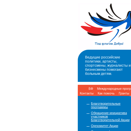
Ведущие российские
политики, артисты,
спортсмены, журналисты и
бизнесмены помогают
больным детям.
БФ
Международные прог
Контакты
Как помочь
Гранты
Благотворительные
программы
Обращение-инициатива
участников
Благотворительной Акции
Оргкомитет Акции