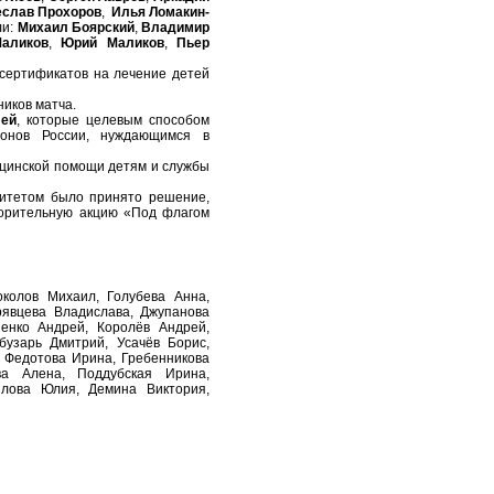
слав Прохоров
,
Илья Ломакин-
ли:
Михаил Боярский
,
Владимир
аликов
,
Юрий Маликов
,
Пьер
ртификатов на лечение детей
иков матча.
лей
, которые целевым способом
онов России, нуждающимся в
инской помощи детям и службы
етом было принято решение,
ворительную акцию «Под флагом
колов Михаил, Голубева Анна,
рявцева Владислава, Джупанова
енко Андрей, Королёв Андрей,
бузарь Дмитрий, Усачёв Борис,
, Федотова Ирина, Гребенникова
ва Алена, Поддубская Ирина,
лова Юлия, Демина Виктория,