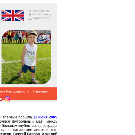
На главную
В избранное
Карта сайта
ьма благодарности
Партнеры
» впервые прошла
12 июня 2005
тоялся футбольный матч между
тбольным клубом звезд эстрады
ные политические деятели, как
етисов
,
Сергей Лавров
,
Аркадий