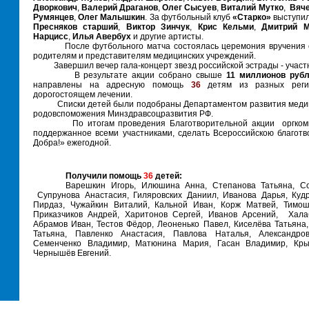
Дворкович
,
Валерий Драганов
,
Олег Сысуев
,
Виталий Мутко
,
Вяче
Румянцев
,
Олег Малышкин
. За футбольный клуб
«Старко»
выступи
Пресняков старший
,
Виктор Зинчук
,
Крис Кельми
,
Дмитрий М
Нарцисс
,
Илья Авербух
и другие артисты.
После футбольного матча состоялась церемония вручения се
родителям и представителям медицинских учреждений.
Завершил вечер гала-концерт звезд российской эстрады - участн
В результате акции собрано свыше
11 миллионов руб
направлены на адресную помощь
36
детям из разных реги
дорогостоящем лечении.
Списки детей были подобраны Департаментом развития медиц
родовспоможения Минздравсоцразвития РФ.
По итогам проведения Благотворительной акции оргкомит
поддержанное всеми участниками, сделать Всероссийскою благот
Добра!» ежегодной.
Получили помощь
36
детей:
Варешкин Игорь, Илюшина Анна, Степанова Татьяна, Со
Супрунова Анастасия, Гиляровских Даниил, Иванова Дарья, Куд
Пирдаз, Чужайкин Виталий, Кальной Иван, Корж Матвей, Тимош
Приказчиков Андрей, Харитонов Сергей, Иванов Арсений, Хала
Абрамов Иван, Тестов Фёдор, Леоненько Павел, Киселёва Татьяна
Татьяна, Павленко Анастасия, Павлова Наталья, Александро
Семенченко Владимир, Матюнина Мария, Гасан Владимир, Кры
Чернышёв Евгений.