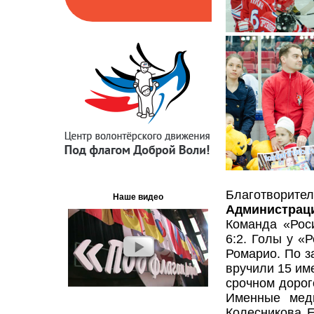
Благотвори
Наше видео
Администраци
Команда «Роси
6:2. Голы у «Р
Ромарио. По з
вручили 15 им
срочном дорог
Именные меди
Колесникова Е