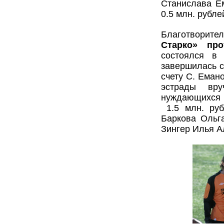
Станислава Е
0.5 млн. рубле
Благотворит
Старко» про
состоялся в
завершилась со
счету С. Еман
эстрады вру
нуждающихся 
1.5 млн. руб
Баркова Ольг
Зингер Илья А