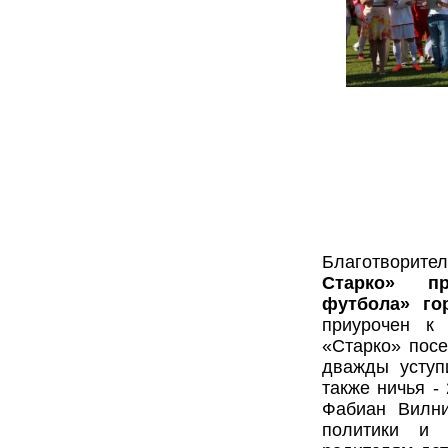
Благотворит
Старко» пр
футбола» го
приурочен к
«Старко» посе
дважды уступ
также ничья -
Фабиан Вилн
политики и 