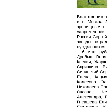
Благотворите
в г. Москва
зрелищным, на
ударом через 
России Сергей
звёзды эстра
нуждающихся 
16 млн. рубл
Дробыш Вера
Ксения, Жарк
Скрипкина В
Синянский Сер
Елена, Кацм
Колесова Ол
Николаева Ели
Оксана, Че
Александра, 
Гневшева Ели