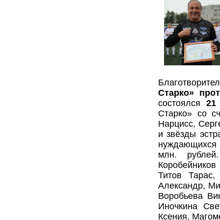
Благотворит
Старко» про
состоялся
21
Старко» со сч
Нарцисс, Серг
и звёзды эстр
нуждающихся в
млн. рублей
Коробейников
Титов Тарас,
Александр, Ми
Воробьева Вик
Иночкина Све
Ксения, Магом