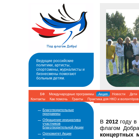
Ведущие российские
политики, артисты,
спортсмены, журналисты и
бизнесмены помогают
больным детям.
БФ
Международные программы
Акция
Новости
Дети
Контакты
Как помочь
Гранты
Практика для НКО и волонтёров
Благотворительные
программы
Обращение-инициатива
В
2012
году в 
участников
флагом Добра
Благотворительной Акции
Оргкомитет Акции
концертных 