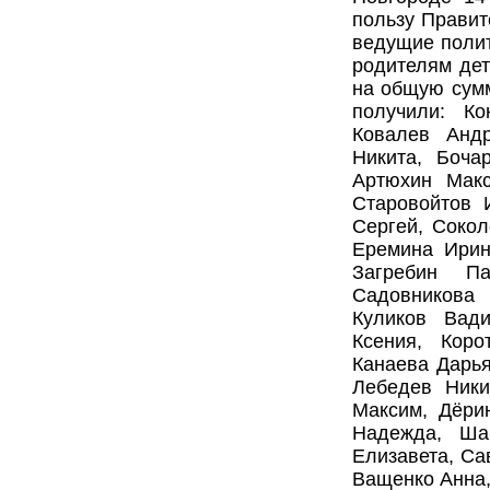
пользу Правит
ведущие полит
родителям дет
на общую сумм
получили: К
Ковалев Анд
Никита, Боча
Артюхин Макс
Старовойтов 
Сергей, Сокол
Еремина Ирина
Загребин П
Садовникова
Куликов Вад
Ксения, Коро
Канаева Дарья
Лебедев Ники
Максим, Дёри
Надежда, Ша
Елизавета, Са
Ващенко Анна