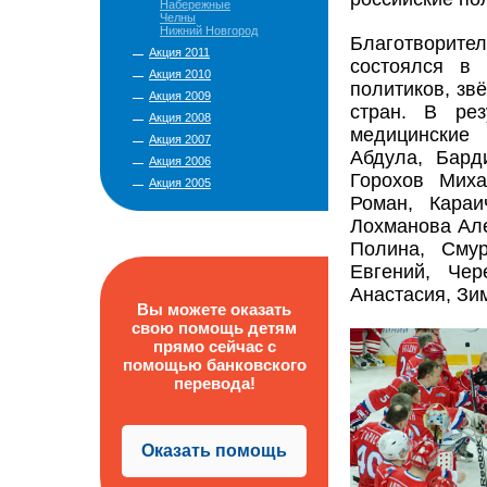
Набережные
Челны
Нижний Новгород
Благотворит
Акция 2011
состоялся в
Акция 2010
политиков, зв
Акция 2009
стран. В ре
Акция 2008
медицинские
Акция 2007
Абдула, Бард
Акция 2006
Горохов Миха
Акция 2005
Роман, Караи
Лохманова Але
Полина, Смур
Евгений, Че
Анастасия, Зи
Вы можете оказать
свою помощь детям
прямо сейчас с
помощью банковского
перевода!
Оказать помощь