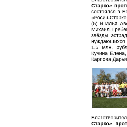
Старко» про
состоялся в Б
«Росич-Старко
(5) и Илья Ав
Михаил Гребе
звёзды эстра
нуждающихся 
1.5 млн. руб
Кучина Елена,
Карпова Дарья
Благотворит
Старко» про