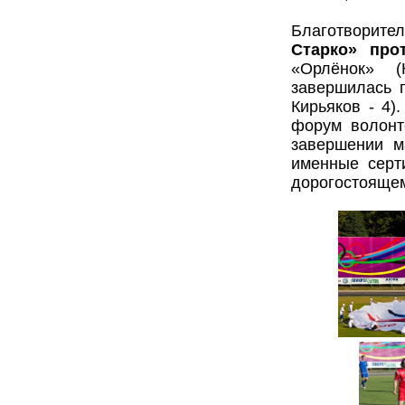
Благотворит
Старко» пр
«Орлёнок» (
завершилась п
Кирьяков - 4)
форум волонт
завершении м
именные серт
дорогостоящем