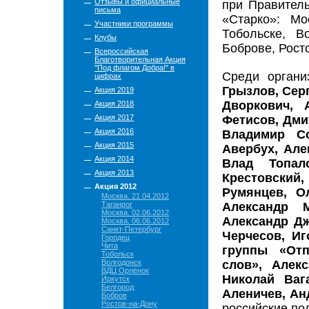
Отзывы и официальные
при Правитель
письма
«Старко»: Мос
Участники программы
Тобольске, В
Клубы
Боброве, Рост
Всероссийская
Благотворительная Акция
"Под флагом Добра!" в
Среди органи
цифрах
Грызлов, Сер
Акция 2019
Дворкович, 
Акция 2018
Акция 2017
Фетисов, Дми
Акция 2016
Владимир Со
Акция 2015
Авербух, Але
Акция 2014
Влад Топал
Акция 2013
Крестовский
Акция 2012
Румянцев, О
Москва. 21.04.2012
Таганрог
Александр 
Москва. 02.06.2012
Александр Дж
Москва. 06.06.2012
Санкт-Петербург
Черчесов, И
Городец
Чита
группы «Отп
Тобольск
Волгодонск
слов», Алек
ВДЦ Орлёнок
Николай Ваг
Иркутск
Белгород
Аленичев, Ан
Бобров
Ростов-на-Дону
российские по