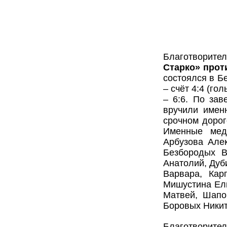
Благотворит
Старко» прот
состоялся в Б
– счёт 4:4 (го
– 6:6. По за
вручили имен
срочном дорог
Именные мед
Арбузова Алек
Безбородых В
Анатолий, Дуб
Варвара, Кар
Мишустина Ели
Матвей, Шапо
Боровых Ники
Благотворит