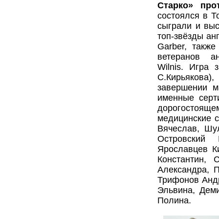
Старко» про
состоялся в Т
сыграли и выс
топ-звёзды анг
Garber, такж
ветеранов а
Wilnis. Игра 
С.Кирьякова)
завершении м
именные серт
дорогостоящем
медицинские с
Вячеслав, Шу
Островский
Ярославцев К
Константин, 
Александра, 
Трифонов Анд
Эльвина, Дем
Полина.