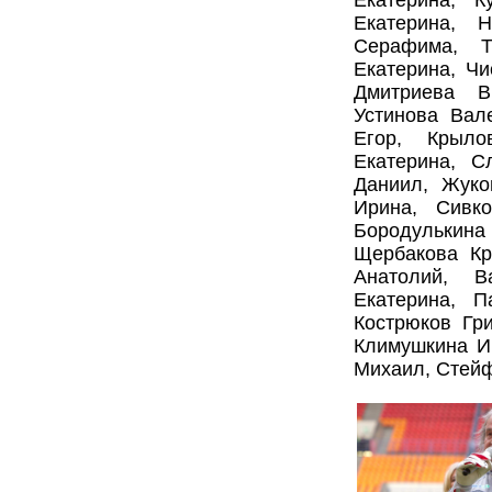
Екатерина, 
Екатерина, 
Серафима, Т
Екатерина, Чи
Дмитриева В
Устинова Вал
Егор, Крыло
Екатерина, С
Даниил, Жуко
Ирина, Сивк
Бородулькина
Щербакова Кр
Анатолий, В
Екатерина, 
Кострюков Гр
Климушкина Ир
Михаил, Стей