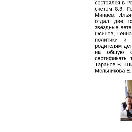
состоялся в Р
счётом 8:8. Г
Минаев, Илья
отдал две г
звёздные вете
Осинов, Генн
политики и 
родителям дет
на общую с
сертификаты п
Таранов В., Ши
Мельникова Е.,